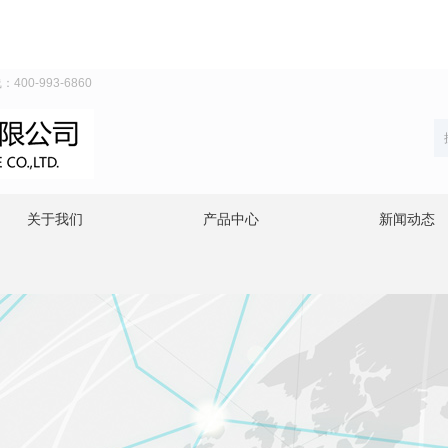
0-993-6860
关于我们
产品中心
新闻动态