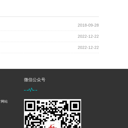
2018-09-28
2022-12-22
2022-12-22
微信公众号
方网站