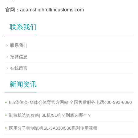
官网：adamshighrollincustoms.com
联系我们
联系我们
招聘信息
在线留言
新闻资讯
hth华体会-华体会体育官方网站 全国售后服务电话400-993-6860
制氧机选购攻略| 3L机/5L机？到底选哪个？
医用分子筛制氧机SL-3A330/530系列使用视频