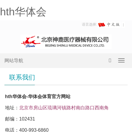
hth华体会
语言选择:
网站导航
Toggl
navig
联系我们
hth华体会-华体会体育官方网站
地址：
北京市房山区琉璃河镇路村南白路口西南角
邮编：102431
电话：400-993-6860